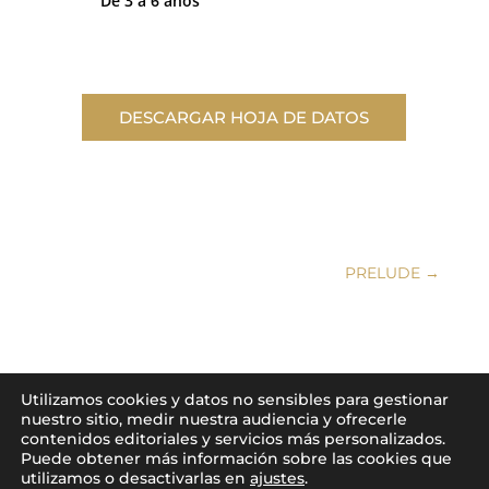
De 3 a 6 años
DESCARGAR HOJA DE DATOS
PRELUDE
→
Utilizamos cookies y datos no sensibles para gestionar
nuestro sitio, medir nuestra audiencia y ofrecerle
contenidos editoriales y servicios más personalizados.
Puede obtener más información sobre las cookies que
2026
© Domaine de Montahuc I Saint-Jean-de-Minervois,
utilizamos o desactivarlas en
ajustes
.