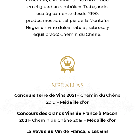
A
en el guardián simbólico. Trabajando
ecológicamente desde 1990,
producimos aquí, al pie de la Montaña
Negra, un vino dulce natural, sabroso y
TO
equilibrado: Chemin du Chêne.
MEDALLAS
Concours Terre de Vins 2021
– Chemin du Chêne
2019 –
Médaille d’or
Concours des Grands Vins de France à Mâcon
2021
– Chemin du Chêne 2019 –
Médaille d’or
La Revue du Vin de France, « Les vins